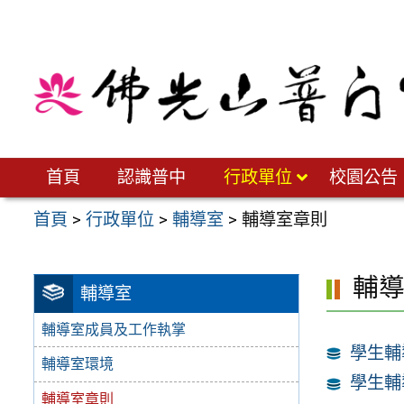
跳
至
主
要
內
容
區
首頁
認識普中
行政單位
校園公告
首頁
>
行政單位
>
輔導室
>
輔導室章則
輔
輔導室
輔導室成員及工作執掌
學生輔
輔導室環境
學生輔
輔導室章則