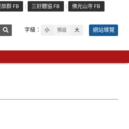
旅群 FB
三好體協 FB
佛光山寺 FB
送出
字級：
網站導覽
小
預設
大
搜
尋：