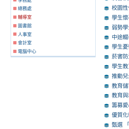
學務處
校園性
總務處
學生懷
輔導室
圖書館
弱勢學
人事室
中途輟
會計室
學生憂
電腦中心
菸害防
學生教
推動兒
教育儲
教育與
籌募愛
優質化
甄選 