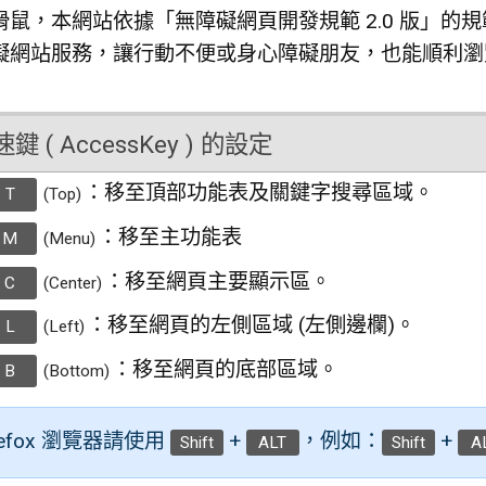
滑鼠，本網站依據「無障礙網頁開發規範 2.0 版」
礙網站服務，讓行動不便或身心障礙朋友，也能順利瀏
 ( AccessKey ) 的設定
：移至頂部功能表及關鍵字搜尋區域。
T
(Top)
：移至主功能表
M
(Menu)
：移至網頁主要顯示區。
C
(Center)
：移至網頁的左側區域 (左側邊欄)。
L
(Left)
：移至網頁的底部區域。
B
(Bottom)
refox 瀏覽器請使用
+
，例如：
+
Shift
ALT
Shift
A