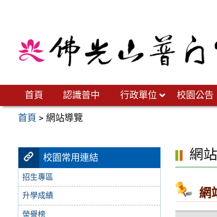
跳
至
主
要
內
容
區
首頁
認識普中
行政單位
校園公告
首頁
>
網站導覽
網
校園常用連結
招生專區
網
升學成績
榮譽榜