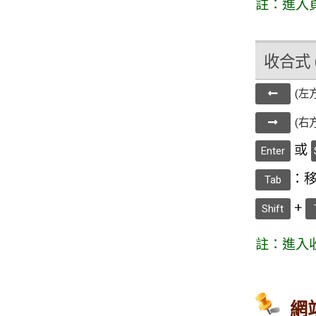
註：進入
收合式 (
(左
(右
或
Enter
：移
Tab
+
Shift
註：進入
網