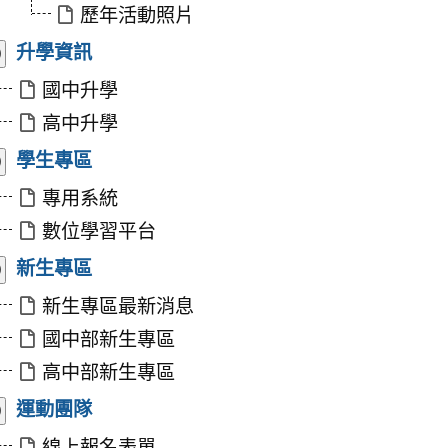
收
歷年活動照片
合
展
升學資訊
開/
收
國中升學
合
高中升學
展
學生專區
開/
收
專用系統
合
數位學習平台
展
新生專區
開/
收
新生專區最新消息
合
國中部新生專區
高中部新生專區
展
運動團隊
開/
收
線上報名表單