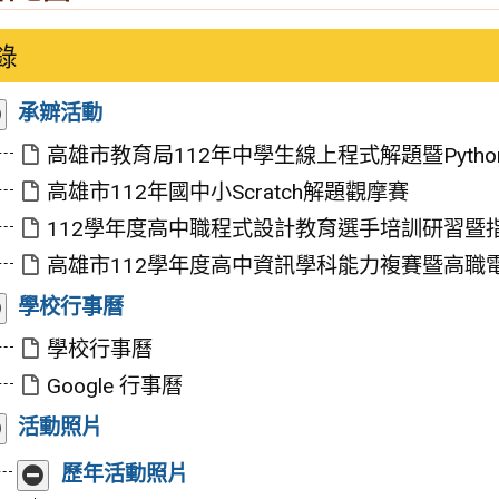
錄
展
承辧活動
開/
收
高雄市教育局112年中學生線上程式解題暨Python研
合
高雄市112年國中小Scratch解題觀摩賽
112學年度高中職程式設計教育選手培訓研習暨指導 
高雄市112學年度高中資訊學科能力複賽暨高職電腦 
展
學校行事曆
開/
收
學校行事曆
合
Google 行事曆
展
活動照片
開/
收
展
歷年活動照片
合
開/