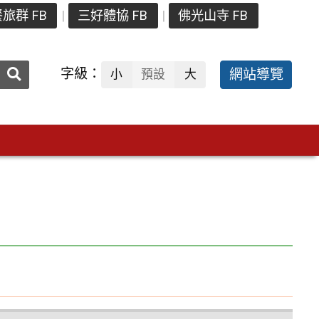
旅群 FB
三好體協 FB
佛光山寺 FB
送出
字級：
網站導覽
小
預設
大
搜
尋：