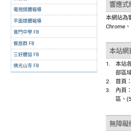
響應式網頁
電視媒體報導
本網站為響
平面媒體報導
Chrome
普門中學 FB
餐旅群 FB
本站網
三好體協 FB
本站各
佛光山寺 FB
部區
首頁：
內頁：
區、(
無障礙網站服