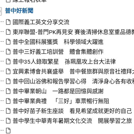
合
展
普中好新聞
開/
收
國際義工英文分享交流
合
東岸聯盟-普門PK再見安 賽後清掃休息室重品德
普中全國科展獲獎 科學領域大躍進
普中三好義工培訓營 體會集體創作
普中35人錄取繁星 孫珮凰攻上台大法律
宜興素博會共襄盛舉 普中餐旅群與原音社禮拜
普中回山浴佛和報告學習心得 清淨身心各有收
普中畢業朝山 一路都是回憶與感謝
普中畢業典禮 「三好」車票暢行無阻
普中好苗子新生座談 看見希望成就更好的自己
普中學生中華青年暑期文化交流 開展學習之旅