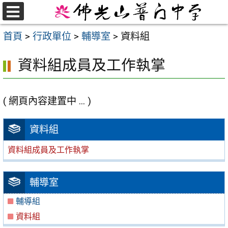
跳
至
選
首頁
>
行政單位
>
輔導室
>
資料組
單
主
要
資料組成員及工作執掌
內
容
區
( 網頁內容建置中 ... )
資料組
資料組成員及工作執掌
輔導室
輔導組
資料組