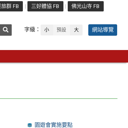
旅群 FB
三好體協 FB
佛光山寺 FB
送出
字級：
網站導覽
小
預設
大
搜
尋：
園遊會實施要點