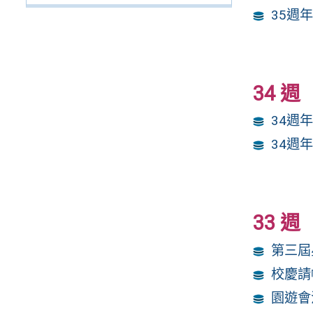
35週
34 週
34週
34週
33 週
第三屆
校慶請
園遊會