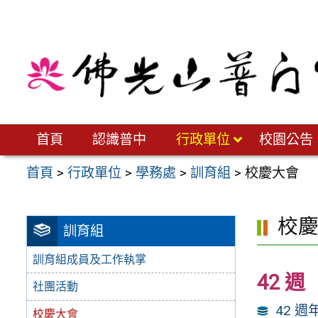
跳
至
主
要
內
容
區
首頁
認識普中
行政單位
校園公告
首頁
>
行政單位
>
學務處
>
訓育組
>
校慶大會
校
訓育組
訓育組成員及工作執掌
42 週
社團活動
42 
校慶大會