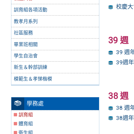
校慶大
訓育組各項活動
教孝月系列
社區服務
39 週
畢業班相關
39 
學生自治會
39週
新生＆幹部訓練
模範生＆孝悌楷模
38 週
學務處
38 
訓育組
38週
體育組
衛生組