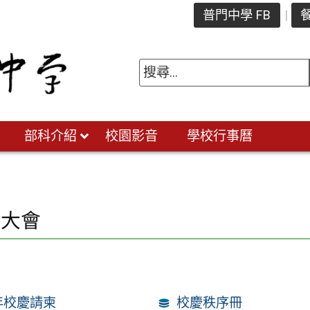
普門中學 FB
餐
部科介紹
校園影音
學校行事曆
慶大會
週年校慶請柬
校慶秩序冊