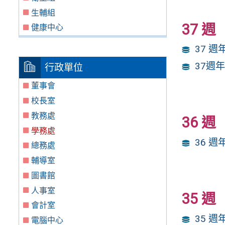
生輔組
37 週
健康中心
37 
37週
行政單位
董事會
校長室
教務處
36 週
學務處
36 
總務處
輔導室
圖書館
人事室
35 週
會計室
35 
電腦中心