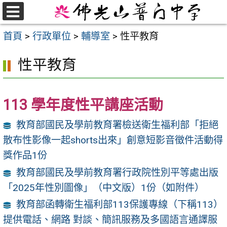
跳
至
選
首頁
>
行政單位
>
輔導室
>
性平教育
單
主
要
性平教育
內
容
區
113 學年度性平講座活動
教育部國民及學前教育署檢送衛生福利部「拒絕
散布性影像一起shorts出來」創意短影音徵件活動得
獎作品1份
教育部國民及學前教育署行政院性別平等處出版
「2025年性別圖像」（中文版）1份（如附件）
教育部函轉衛生福利部113保護專線（下稱113）
提供電話、網路 對談、簡訊服務及多國語言通譯服