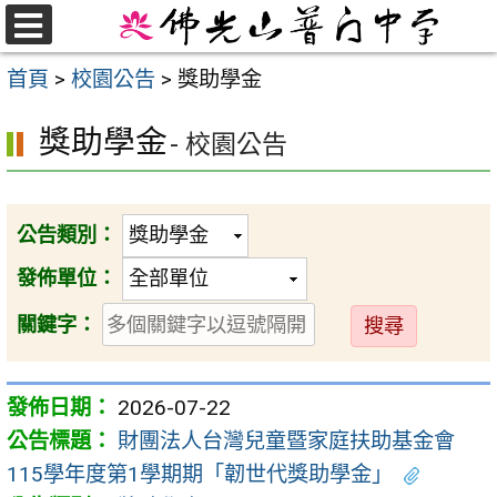
跳
至
選
首頁
>
校園公告
>
獎助學金
單
主
要
獎助學金
- 校園公告
內
容
區
公告類別：
發佈單位：
送
關鍵字：
出
2026-07-22
財團法人台灣兒童暨家庭扶助基金會
115學年度第1學期期「韌世代獎助學金」