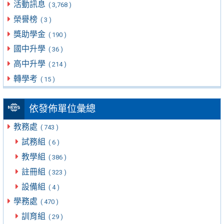
活動訊息
( 3,768 )
榮譽榜
( 3 )
獎助學金
( 190 )
國中升學
( 36 )
高中升學
( 214 )
轉學考
( 15 )
依發佈單位彙總
教務處
( 743 )
試務組
( 6 )
教學組
( 386 )
註冊組
( 323 )
設備組
( 4 )
學務處
( 470 )
訓育組
( 29 )