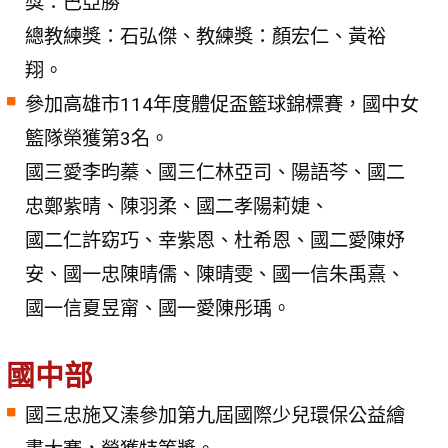
獎：巴亞勝
總教練獎：石弘傑、教練獎：顏宏仁、黃裕
翔。
參加高雄市114年度體促盃籃球錦標賽，國中女
籃隊榮獲第3名。
國三愛李昀蓁、國三仁林亞司、陽語芩、國二
忠鄭紫晴、陳羽柔、國二孝陽莉婕、
國二仁許窈巧、幸紫恩、杜希恩、國二愛陳妤
安、國一忠陳晴儒、陳晴雯、國一信朱禹熹、
國一信夏昱甯、國一愛陳彤瑀。
國中部
國三忠施又溱參加第九屆國際少兒環保公益繪