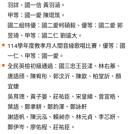
羽詳、國一信 黃羽涵。
甲等：國一愛 陳琨筑。
國二組特優：國二愛柯碩毅、優等：國二愛 郭
昱琦、甲等：國二仁 劉遠大。
114學年度教孝月人間音緣歌唱比賽，優等：國
一仁、甲等：國一愛。
全民英檢初級通過：國三忠王芸渘、林右蓁、
唐語頎、陳宥彤、郭汶沂、陳歆、柏堂訢、顏
宜婕
吳育璁、黃子晏、莊祐臣、宋皇緯、曾宣皓、
葉語、鄭聿耕、鄭鈞澤、鄭詠軒
謝語帆、陳沅泓、賴昶亦、林元貞、李芯妍、
鄭伊岑、廖佑程、莊祐臣。