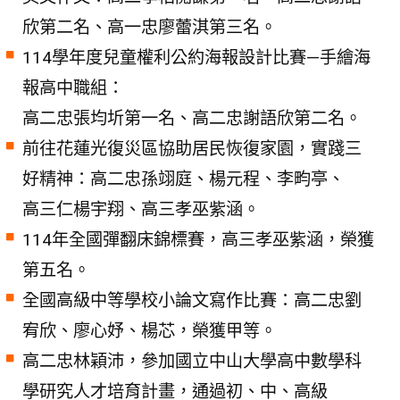
欣第二名、高一忠廖蕾淇第三名。
114學年度兒童權利公約海報設計比賽—手繪海
報高中職組：
高二忠張均圻第一名、高二忠謝語欣第二名。
前往花蓮光復災區協助居民恢復家園，實踐三
好精神：高二忠孫翊庭、楊元程、李畇亭、
高三仁楊宇翔、高三孝巫紫涵。
114年全國彈翻床錦標賽，高三孝巫紫涵，榮獲
第五名。
全國高級中等學校小論文寫作比賽：高二忠劉
宥欣、廖心妤、楊芯，榮獲甲等。
高二忠林穎沛，參加國立中山大學高中數學科
學研究人才培育計畫，通過初、中、高級