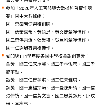
畫大賽，榮獲特等獎。
參加「2026年人工智慧與大數據科普實作競
賽」國中大數據組：
國一忠鐘若倢榮獲銅牌。
國一信蕭嘉瑩、黃語恩、黃文捷榮獲佳作。
國二忠洪秉澤、張業祺、吳昱均榮獲佳作。
國一仁謝旭睿榮獲佳作。
愛閱網114學年度各國中學校金銀銅質獎：
金獎：國二仁宋承澤、國三孝林恆志、國三孝
施宇勳。
銀獎：國二仁曾芓淇、國二仁朱雅琪。
銅獎：國一忠楊宗溙、國一愛陳姸綺、國一信
張倚禎、國一信黃文捷、國二忠黃鉌允、邱玟
璟、高梅林、