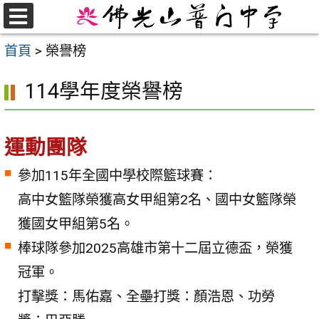
跳
至
選
首頁
>
榮譽榜
單
主
要
114學年度榮譽榜
內
容
區
運動團隊
參加115年全國中學校際籃球賽：
高中女籃隊榮獲高女甲組第2名、國中女籃隊榮
獲國女甲組第5名。
棒球隊參加2025高雄市第十二屆立德盃，榮獲
冠軍。
打擊獎：馬佑嘉、全壘打獎：顏浩恩、功勞