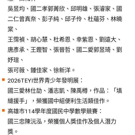
吳昱均、國二孝郭菁欣、邱明雄、張濬家、國
二仁曾真奈、彭子純、邱子伶、杜蘊芬、林曉
棠、
王霈禎、胡心慧、杜希恩、幸紫恩、劉遠大、
唐彥承、王鏗智、張晉哲、國二愛郭昱琦、劉
妤瑄、
張可薇、鍾佳家、徐新洋。
2026TEYI世界青少年發明展：
國三愛林仕劼、潘志凱、陳禹樽，作品：「填
縫援手」，榮獲國中組便利生活類佳作。
高雄市114學年度國民中學數學競賽：
國三忠陳沅泓，榮獲個人獎佳作及個人潛力
獎。