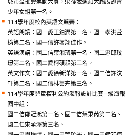
城市盃扯鈴運動大賽，榮獲競速類大鵬展翅青
少年女組第一名。
114學年度校內英語文競賽：
英語朗讀：國一愛王鉑潤第一名、國一孝洪萱
榆第二名、國一信許茗翔佳作。
英語演講：國二信葉湘璘第一名、國二忠邱玟
璟第二名、國二愛柯碩毅第三名。
英文作文：國二愛徐新洋第一名、國二信許汶
軒第二名、國二信林芸卉第三名。
114學年度兒童權利公約海報設計比賽—繪海報
國中組：
國二信鄭冠鴻第一名、國二信蔡秉芮第二名、
國二仁宋承澤第三名、
國一忠周琳媗、國一忠葉玟岑、國一忠鐘若倢