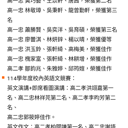
高一忠 黃巧藝、王苡軒、唐茜，榮獲第二名
高一忠 林敬璋、吳秉軒、龍曾勤軒，榮獲第三
名
高一忠 蕭勝賢、吳奕洋、吳育碩，榮獲第三名
高一忠 廖蕾淇、林妍鋅、楊以晴，榮獲優等
高一忠 洪玉鈴、張軒綺、高梅美，榮獲佳作
高一忠 槐家富、張軒綺、林耕增，榮獲佳作
高二孝 鄒鈞兆、朱雅婷、邱筠媗，榮獲佳作
114學年度校內英語文競賽：
英文演講+即席看圖演講：高二孝洪翊嘉第一
名、高二忠林祥芫第二名、高二孝李昀芳第二
名、
高二忠郭筱婷佳作。
英文作文：高二孝柏閱謙第一名、高二忠謝語