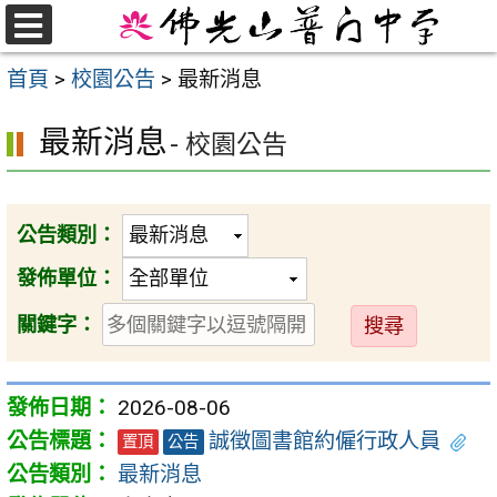
跳
至
選
首頁
>
校園公告
>
最新消息
單
主
要
最新消息
- 校園公告
內
容
區
公告類別：
發佈單位：
送
關鍵字：
出
2026-08-06
誠徵圖書館約僱行政人員
置頂
公告
最新消息