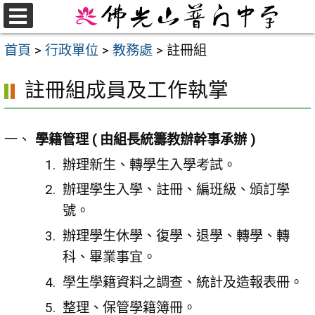
跳
至
選
首頁
>
行政單位
>
教務處
>
註冊組
單
主
要
註冊組成員及工作執掌
內
容
區
學籍管理 ( 由組長統籌教辦幹事承辦 )
辦理新生、轉學生入學考試。
辦理學生入學、註冊、編班級、頒訂學
號。
辦理學生休學、復學、退學、轉學、轉
科、畢業事宜。
學生學籍資料之調查、統計及造報表冊。
整理、保管學籍簿冊。