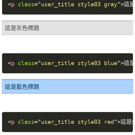
<
p
class
=
"
user_title style03 gray
"
>
這
這是灰色標題
<
p
class
=
"
user_title style03 blue
"
>
這
這是藍色標題
<
p
class
=
"
user_title style03 red
"
>
這是