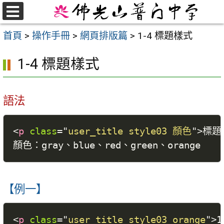
跳
至
選
首頁
>
操作手冊
>
網頁排版篇
>
1-4 標題樣式
單
主
要
1-4 標題樣式
內
容
區
語法
<
p
class
=
"
user_title style03 顏色
"
>
標題
【例一】
<
p
class
=
"
user_title style03 orange
"
>
1