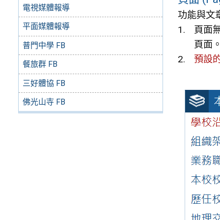
電視媒體報導
功能與文
平面媒體報導
頁面
頁面
普門中學 FB
預設
餐旅群 FB
三好體協 FB
佛光山寺 FB