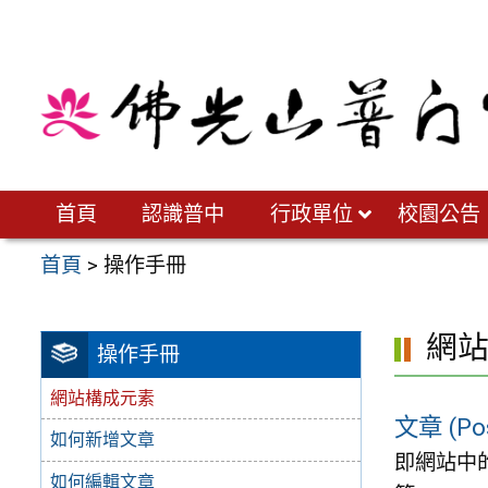
跳
至
主
要
內
容
區
首頁
認識普中
行政單位
校園公告
首頁
>
操作手冊
網
操作手冊
網站構成元素
文章 (Po
如何新增文章
即網站中
如何編輯文章