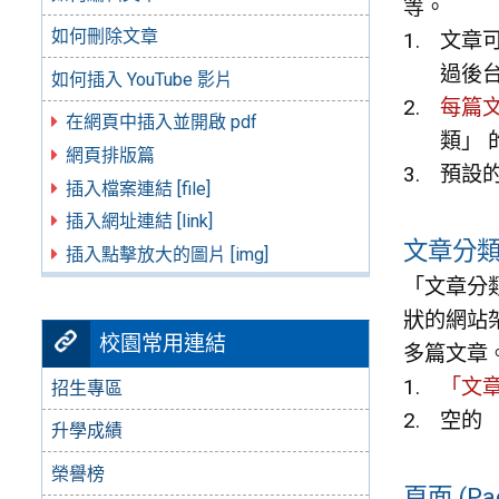
等。
如何刪除文章
文章可
過後
如何插入 YouTube 影片
每篇
在網頁中插入並開啟 pdf
類」
網頁排版篇
預設
插入檔案連結 [file]
插入網址連結 [link]
文章分類 (
插入點擊放大的圖片 [img]
「文章分
狀的網站
校園常用連結
多篇文章
「文
招生專區
空的
升學成績
榮譽榜
頁面 (Pa