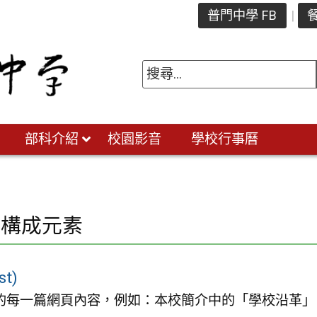
普門中學 FB
餐
部科介紹
校園影音
學校行事曆
站構成元素
st)
的每一篇網頁內容，例如：本校簡介中的「學校沿革」