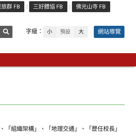
旅群 FB
三好體協 FB
佛光山寺 FB
送出
字級：
網站導覽
小
預設
大
搜
尋：
、「組織架構」、「地理交通」、「歷任校長」