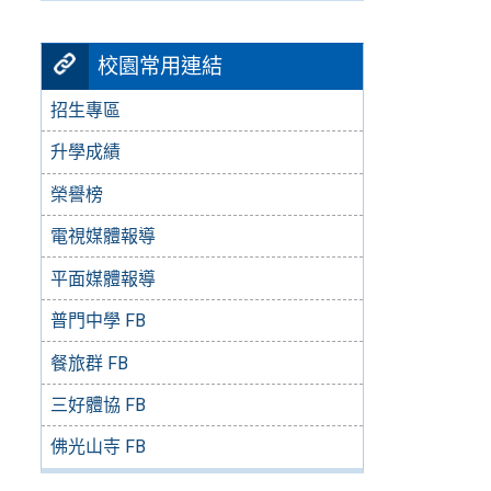
校園常用連結
招生專區
升學成績
榮譽榜
電視媒體報導
平面媒體報導
普門中學 FB
餐旅群 FB
三好體協 FB
佛光山寺 FB