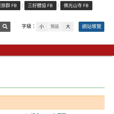
旅群 FB
三好體協 FB
佛光山寺 FB
送出
字級：
網站導覽
小
預設
大
搜
尋：