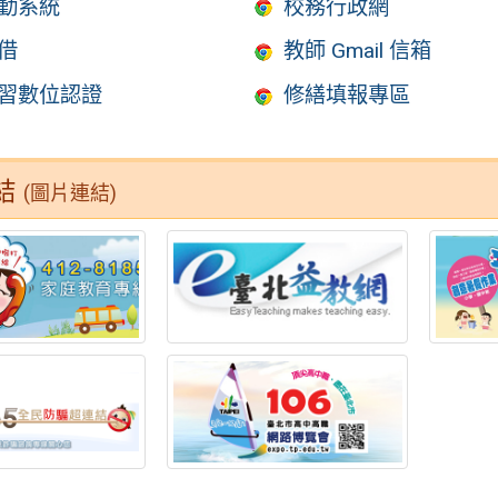
勤系統
校務行政網
借
教師 Gmail 信箱
習數位認證
修繕填報專區
結
(圖片連結)