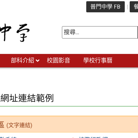
普門中學 FB
餐
部科介紹
校園影音
學校行事曆
入網址連結範例
區
(文字連結)