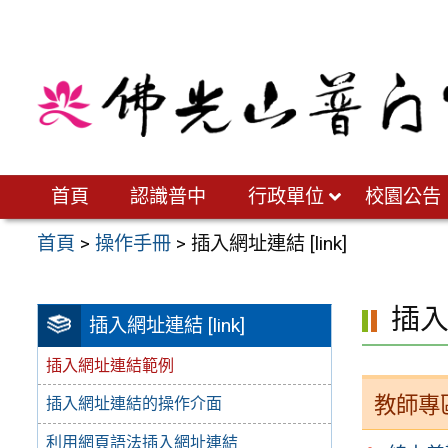
跳
至
主
要
內
容
區
首頁
認識普中
行政單位
校園公告
首頁
>
操作手冊
>
插入網址連結 [link]
插
插入網址連結 [link]
插入網址連結範例
教師專
插入網址連結的操作介面
利用網頁語法插入網址連結