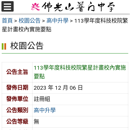
跳
至
選
首頁
>
校園公告
>
高中升學
>
113學年度科技校院繁
單
主
星計畫校內實施要點
要
內
校園公告
容
區
113學年度科技校院繁星計畫校內實施
公告主旨
要點
發佈日期
2023 年 12 月 06 日
發佈單位
註冊組
公告類別
高中升學
公告等級
無