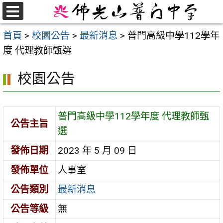
跳
至
選
首頁
>
校園公告
>
最新消息
>
普門高級中學112學年
單
主
度 代理教師甄選
要
內
校園公告
容
區
普門高級中學112學年度 代理教師甄
公告主旨
選
發佈日期
2023 年 5 月 09 日
發佈單位
人事室
公告類別
最新消息
公告等級
無