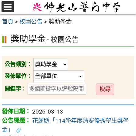
跳
至
選
首頁
>
校園公告
>
獎助學金
單
主
要
獎助學金
- 校園公告
內
容
區
公告類別：
發佈單位：
送
關鍵字：
出
2026-03-13
花蓮縣「114學年度清寒優秀學生獎學
金」