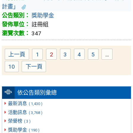
計畫」
獎助學金
註冊組
347
上一頁
1
2
3
4
5
...
Page
Page
Page
Page
Page
10
下一頁
Page
依公告類別彙總
最新消息
( 1,430 )
活動訊息
( 3,768 )
榮譽榜
( 3 )
獎助學金
( 190 )