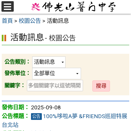
跳
至
選
首頁
>
校園公告
>
活動訊息
單
主
要
活動訊息
- 校園公告
內
容
區
公告類別：
發佈單位：
送
關鍵字：
出
2025-09-08
100%哆啦A夢 &FRIENDS巡迴特展
公告
台北站