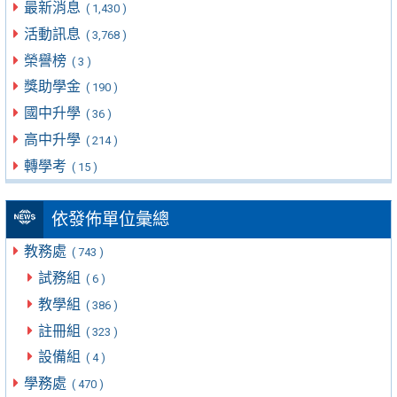
最新消息
( 1,430 )
活動訊息
( 3,768 )
榮譽榜
( 3 )
獎助學金
( 190 )
國中升學
( 36 )
高中升學
( 214 )
轉學考
( 15 )
依發佈單位彙總
教務處
( 743 )
試務組
( 6 )
教學組
( 386 )
註冊組
( 323 )
設備組
( 4 )
學務處
( 470 )