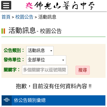
跳
至
選
首頁
>
校園公告
>
活動訊息
單
主
要
活動訊息
- 校園公告
內
容
區
公告類別：
發佈單位：
送
關鍵字：
出
抱歉，目前沒有任何資料內容 !!
依公告類別彙總