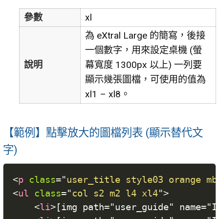
參數
xl
為 eXtral Large 的簡寫，後接
一個數字，用來設定桌機 (螢
說明
幕寬度 1300px 以上) 一列要
顯示幾張圖檔，可使用的值為
xl1 – xl8。
【範例】點擊放大的圖檔列表 (顯示替代文
字)
<
p
class
=
"
user_title style03 orange mb
<
ul
class
=
"
col s2 m2 l4 xl4
"
>
<
li
>
[img path="user_guide" name