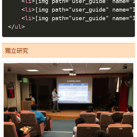
<
li
>
[img path="user_guide" name=
<
li
>
[img path="user_guide" name=
<
li
>
[img path="user_guide" name
</
ul
>
獨立研究