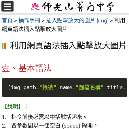
跳
至
選
首頁
>
操作手冊
>
插入點擊放大的圖片 [img]
>
利用
單
主
網頁語法插入點擊放大圖片
要
內
利用網頁語法插入點擊放大圖片
容
區
壹、基本語法
[
img path
=
"帳號"
 name
=
"圖檔名稱"
 title
=
【說明】：
指令前後必需以中括號括起來。
各參數間以一個空白 (space) 隔開。