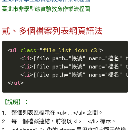
臺北市非學型態實驗教育作業流程圖
貳、多個檔案列表網頁語法
<
ul
class
=
"
file_list icon c3
"
>
<
li
>
[file path="帳號" name="檔名" t
<
li
>
[file path="帳號" name="檔名" t
<
li
>
[file path="帳號" name="檔名" t
</
ul
>
【說明】：
整個列表區標示在 <ul> … </ul> 之間。
每一個檔案連結，前後以 <li> … </li> 標示。