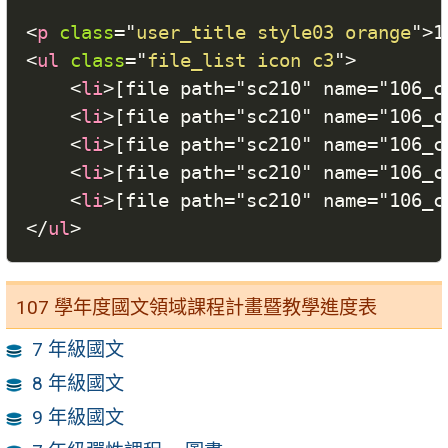
<
p
class
=
"
user_title style03 orange
"
>
<
ul
class
=
"
file_list icon c3
"
>
<
li
>
[file path="sc210" name="106_
<
li
>
[file path="sc210" name="106_
<
li
>
[file path="sc210" name="106_
<
li
>
[file path="sc210" name="106
<
li
>
[file path="sc210" name="106
</
ul
>
107 學年度國文領域課程計畫暨教學進度表
7 年級國文
8 年級國文
9 年級國文