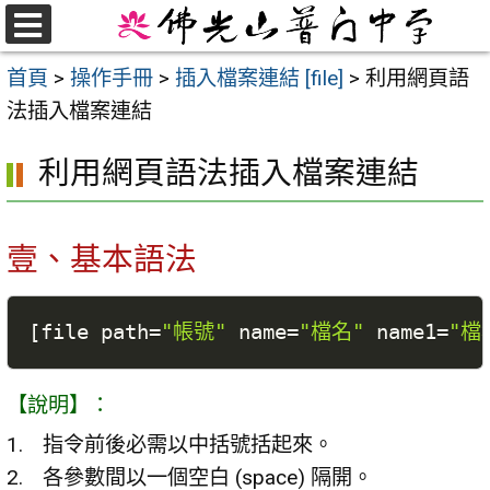
跳
至
選
首頁
>
操作手冊
>
插入檔案連結 [file]
>
利用網頁語
單
主
法插入檔案連結
要
內
利用網頁語法插入檔案連結
容
區
壹、基本語法
[
file path
=
"帳號"
 name
=
"檔名"
 name1
=
"檔
【說明】：
指令前後必需以中括號括起來。
各參數間以一個空白 (space) 隔開。