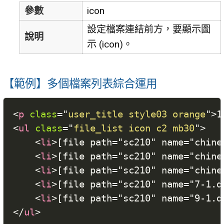
參數
icon
設定檔案連結前方，要顯示圖
說明
示 (icon)。
【範例】多個檔案列表綜合運用
<
p
class
=
"
user_title style03 orange
"
>
<
ul
class
=
"
file_list icon c2 mb30
"
>
<
li
>
[file path="sc210" name="chin
<
li
>
[file path="sc210" name="chin
<
li
>
[file path="sc210" name="chin
<
li
>
[file path="sc210" name="7-1
<
li
>
[file path="sc210" name="9-
</
ul
>