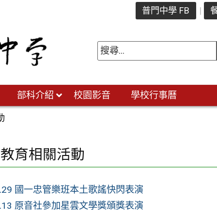
普門中學 FB
餐
部科介紹
校園影音
學校行事曆
動
土教育相關活動
12.29 國一忠管樂班本土歌謠快閃表演
12.13 原音社參加星雲文學獎頒獎表演