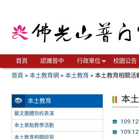
跳
至
主
要
內
容
區
首頁
認識普中
行政單位
校園公告
首頁
>
本土教育網
>
本土教育
>
本土教育相關活
本
本土教育
藝文團體到校表演
109.
本土景點教學活動
109.
本土教育相關研習