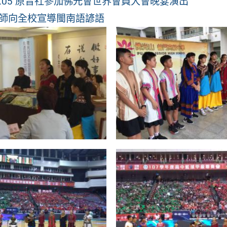
.10.05 原音社參加佛光會世界會員大會晚宴演出
師向全校宣導閩南語諺語