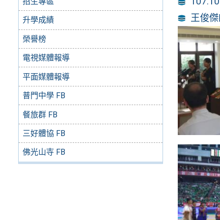
107
招生專區
王俊傑
升學成績
榮譽榜
電視媒體報導
平面媒體報導
普門中學 FB
餐旅群 FB
三好體協 FB
佛光山寺 FB