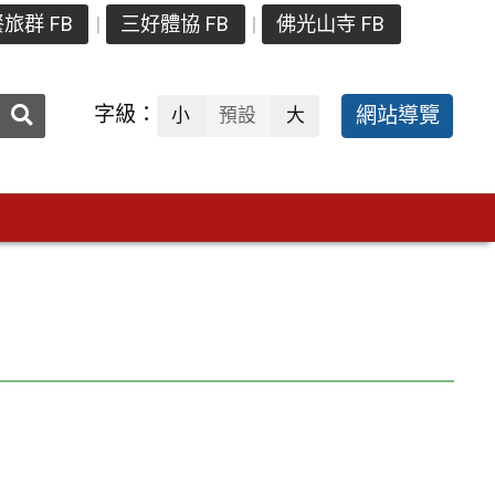
旅群 FB
三好體協 FB
佛光山寺 FB
送出
字級：
網站導覽
小
預設
大
搜
尋：