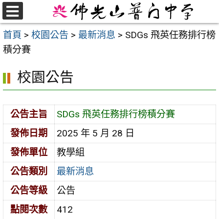
跳
至
選
首頁
>
校園公告
>
最新消息
>
SDGs 飛英任務排行榜
單
主
積分賽
要
內
校園公告
容
區
公告主旨
SDGs 飛英任務排行榜積分賽
發佈日期
2025 年 5 月 28 日
發佈單位
教學組
公告類別
最新消息
公告等級
公告
點閱次數
412