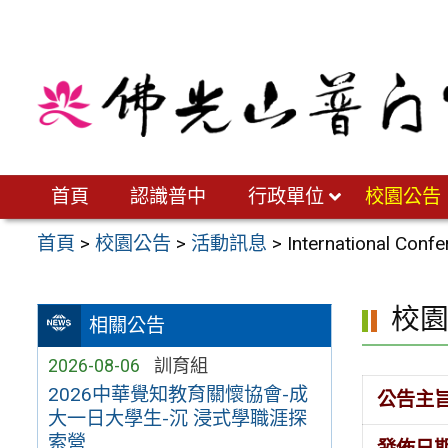
跳
至
主
要
內
容
區
首頁
認識普中
行政單位
校園公告
首頁
>
校園公告
>
活動訊息
>
International Confe
校
相關公告
2026-08-06
訓育組
2026中華覺知教育關懷協會-成
公告主
大一日大學生-沉 浸式學職涯探
索營