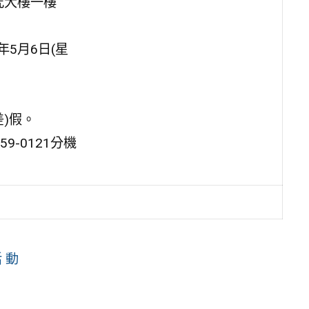
究大樓一樓
5月6日(星
)假。
9-0121分機
 動