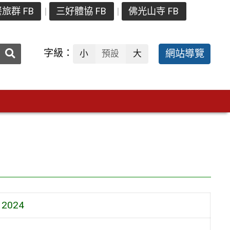
旅群 FB
三好體協 FB
佛光山寺 FB
送出
字級：
網站導覽
小
預設
大
搜
尋：
s 2024