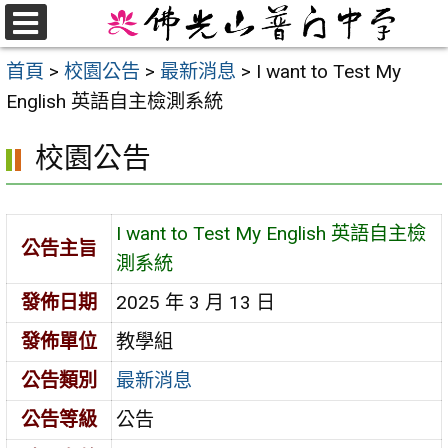
跳
至
選
首頁
>
校園公告
>
最新消息
>
I want to Test My
單
主
English 英語自主檢測系統
要
內
校園公告
容
區
I want to Test My English 英語自主檢
公告主旨
測系統
發佈日期
2025 年 3 月 13 日
發佈單位
教學組
公告類別
最新消息
公告等級
公告