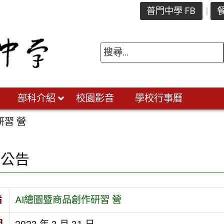
普門中學 FB
餐
部科介紹
校園影音
學校行事曆
研習 營
園公告
旨
AI繪圖暨商品創作研習 營