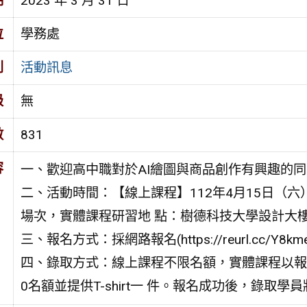
期
2023 年 3 月 31 日
位
學務處
別
活動訊息
級
無
數
831
容
一、歡迎高中職對於AI繪圖與商品創作有興趣的
二、活動時間：【線上課程】112年4月15日（六）
場次，實體課程研習地 點：樹德科技大學設計大樓6
三、報名方式：採網路報名(https://reurl.cc
四、錄取方式：線上課程不限名額，實體課程以報
0名額並提供T-shirt一 件。報名成功後，錄取學員