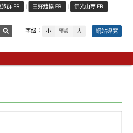
旅群 FB
三好體協 FB
佛光山寺 FB
送出
字級：
網站導覽
小
預設
大
搜
尋：