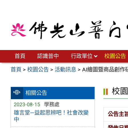
跳
至
主
要
內
容
區
首頁
認識普中
行政單位
校園公告
首頁
>
校園公告
>
活動訊息
>
AI繪圖暨商品創作
校
相關公告
2023-08-15
學務處
雄言堂—益起思辨吧！社會改變
公告主
中