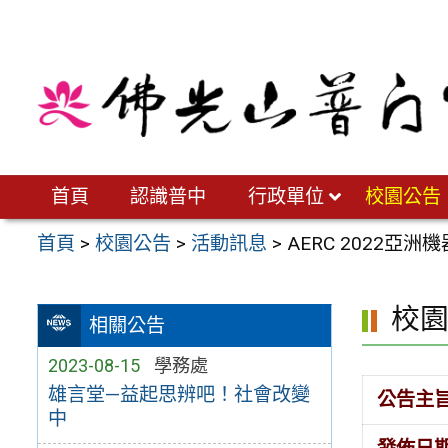
跳
至
主
要
內
容
區
首頁
認識普中
行政單位
校園公告
首頁
>
校園公告
>
活動訊息
>
AERC 2022亞
校
相關公告
2023-08-15
學務處
雄言堂—益起思辨吧！社會改變
公告主
中