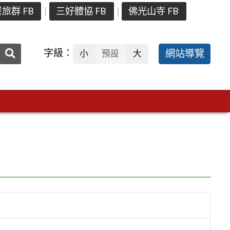
旅群 FB
三好體協 FB
佛光山寺 FB
送出
字級：
網站導覽
小
預設
大
搜
尋：