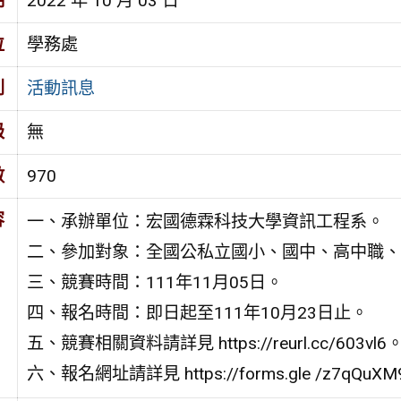
期
2022 年 10 月 03 日
位
學務處
別
活動訊息
級
無
數
970
容
一、承辦單位：宏國德霖科技大學資訊工程系。
二、參加對象：全國公私立國小、國中、高中職、
三、競賽時間：111年11月05日。
四、報名時間：即日起至111年10月23日止。
五、競賽相關資料請詳見 https://reurl.cc/603vl6
六、報名網址請詳見 https://forms.gle /z7qQuXM