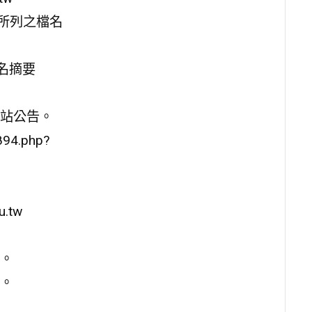
告所列之檔名
名摘要
站公告。
894.php?
.tw
3。
3。