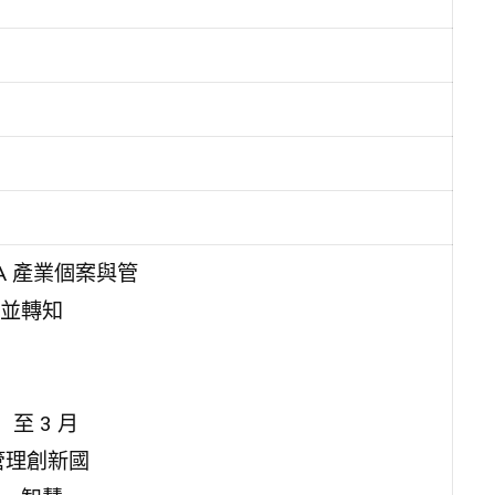
A 產業個案與管
並轉知
）至 3 月
與管理創新國