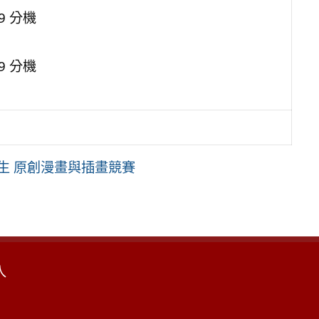
9 分機
9 分機
生 原創漫畫與插畫競賽
入