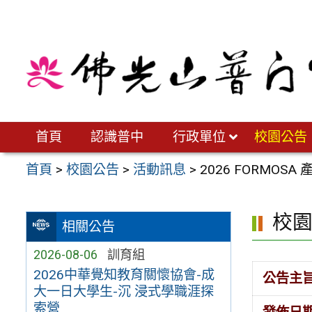
跳
至
主
要
內
容
區
首頁
認識普中
行政單位
校園公告
首頁
>
校園公告
>
活動訊息
>
2026 FORMO
校
相關公告
2026-08-06
訓育組
2026中華覺知教育關懷協會-成
公告主
大一日大學生-沉 浸式學職涯探
索營