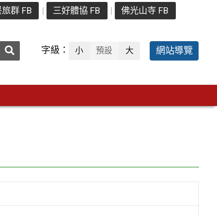
旅群 FB
三好體協 FB
佛光山寺 FB
送出
字級：
網站導覽
小
預設
大
搜
尋：