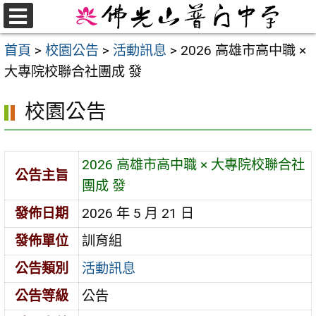
跳
至
選
首頁
>
校園公告
>
活動訊息
>
2026 高雄市高中職 ×
單
主
大專院校聯合社團成 發
要
內
校園公告
容
區
2026 高雄市高中職 × 大專院校聯合社
公告主旨
團成 發
發佈日期
2026 年 5 月 21 日
發佈單位
訓育組
公告類別
活動訊息
公告等級
公告