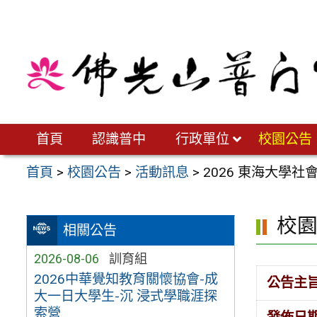
跳
至
主
要
內
容
區
首頁
認識普中
行政單位
校園公告
首頁
>
校園公告
>
活動訊息
>
2026 東海大學
校
相關公告
2026-08-06
訓育組
2026中華覺知教育關懷協會-成
公告主
大一日大學生-沉 浸式學職涯探
索營