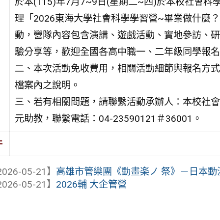
於本(115)年7月7~9日(星期二~四)於本校社會科
理「2026東海大學社會科學學習營~畢業做什麼
動，營隊內容包含演講、遊戲活動、實地參訪、研
驗分享等，歡迎全國各高中職一、二年級同學報名
二、本次活動免收費用，相關活動細節與報名方式
檔案內之說明。
三、若有相關問題，請聯繫活動承辦人：本校社會
元助教，聯繫電話：04-23590121＃36001。
件
026-05-21】
高雄市管樂團《動畫楽ノ 祭》－日本動
026-05-21】
2026輔 大企管營