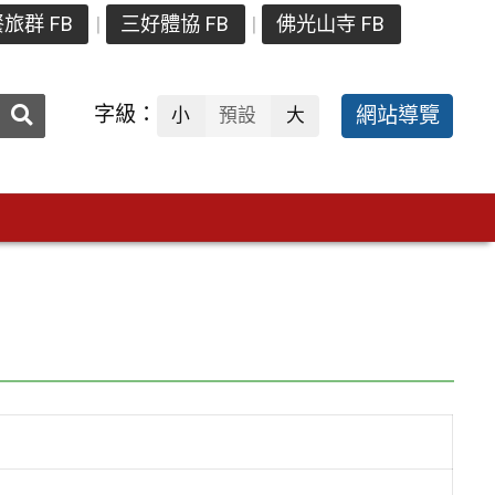
旅群 FB
三好體協 FB
佛光山寺 FB
送出
字級：
網站導覽
小
預設
大
搜
尋：