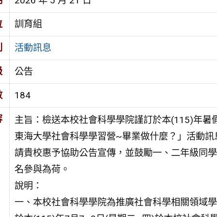
期
2026 年 5 月 21 日
位
訓育組
別
活動訊息
級
公告
數
184
容
主旨：檢送本校社會科學學院謹訂於本(115)年暑假
東海大學社會科學學習營~畢業做什麼？」活動訊
請貴校惠予協助公告宣傳，並鼓勵一、二年級同學
名參與為荷。
說明：
一、本校社會科學學院為推廣社會科學相關領域學