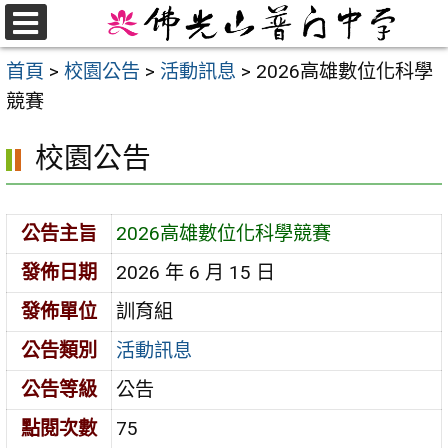
跳
至
選
首頁
>
校園公告
>
活動訊息
>
2026高雄數位化科學
單
主
競賽
要
內
校園公告
容
區
公告主旨
2026高雄數位化科學競賽
發佈日期
2026 年 6 月 15 日
發佈單位
訓育組
公告類別
活動訊息
公告等級
公告
點閱次數
75