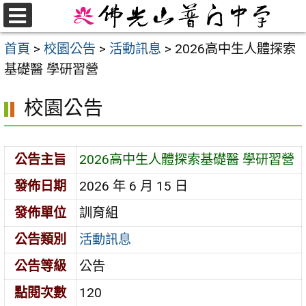
跳
至
選
首頁
>
校園公告
>
活動訊息
>
2026高中生人體探索
單
主
基礎醫 學研習營
要
內
校園公告
容
區
公告主旨
2026高中生人體探索基礎醫 學研習營
發佈日期
2026 年 6 月 15 日
發佈單位
訓育組
公告類別
活動訊息
公告等級
公告
點閱次數
120