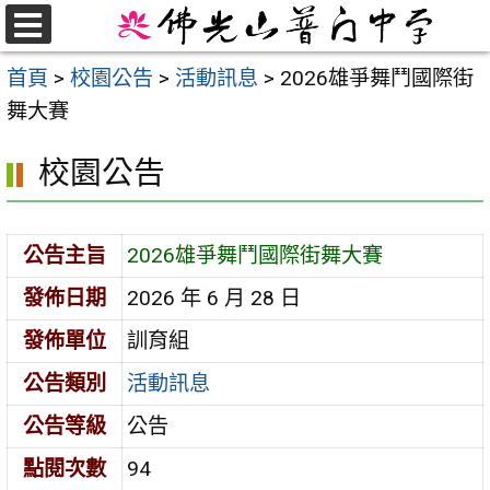
跳
至
選
首頁
>
校園公告
>
活動訊息
>
2026雄爭舞鬥國際街
單
主
舞大賽
要
內
校園公告
容
區
公告主旨
2026雄爭舞鬥國際街舞大賽
發佈日期
2026 年 6 月 28 日
發佈單位
訓育組
公告類別
活動訊息
公告等級
公告
點閱次數
94