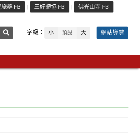
旅群 FB
三好體協 FB
佛光山寺 FB
送出
字級：
網站導覽
小
預設
大
搜
尋：