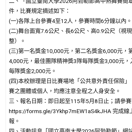
二、「國立臺南大學2026阿勃勒節高中熱舞賽簡
件，比賽規定摘述如下：
(一)各隊上台參賽4至12人，參賽時間6分鐘以內。
(二)舞台面寬7.6公尺、長6公尺、高0.9公尺（視
整）。
(三)第一名獎金10,000元，第二名獎金6,000元
4,000元，最佳團隊精神獎3隊每隊獎金3,000元
每隊獎金2,000元。
(四)本校辦理是日比賽場地「公共意外責任保險」
賽之團體或個人，均應注意全程之人身安全。
三、報名日期：即日起至115年5月8日止；請參
https://forms.gle/3Ykhp7mEW1aS4kJHA 完
報。
四、活動訊息「國立臺南大學2026阿勃勒節」網