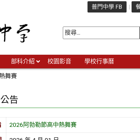
普門中學 FB
餐
部科介紹
校園影音
學校行事曆
中熱舞賽
園公告
旨
2026阿勃勒節高中熱舞賽