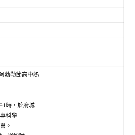
6阿勃勒節高中熱
午1時，於府城
專科學
譽。