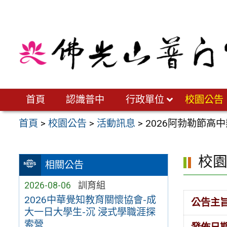
跳
至
主
要
內
容
區
首頁
認識普中
行政單位
校園公告
首頁
>
校園公告
>
活動訊息
>
2026阿勃勒節高
校
相關公告
2026-08-06
訓育組
2026中華覺知教育關懷協會-成
公告主
大一日大學生-沉 浸式學職涯探
索營