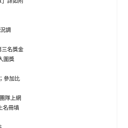
章」詳如附
現況調
，第三名獎金
，入圍獎
；參加比
賽團隊上網
成線上名冊填
站