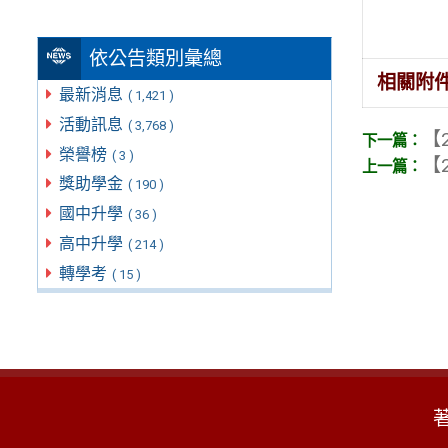
依公告類別彙總
相關附
最新消息
( 1,421 )
活動訊息
( 3,768 )
【2
榮譽榜
( 3 )
【2
獎助學金
( 190 )
國中升學
( 36 )
高中升學
( 214 )
轉學考
( 15 )