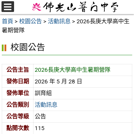
跳
至
選
首頁
>
校園公告
>
活動訊息
>
2026長庚大學高中生
單
主
暑期營隊
要
內
校園公告
容
區
公告主旨
2026長庚大學高中生暑期營隊
發佈日期
2026 年 5 月 28 日
發佈單位
訓育組
公告類別
活動訊息
公告等級
公告
點閱次數
115