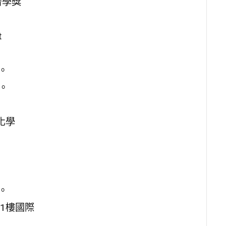
經濟學獎
t
。
。
爾化學
。
1樓國際