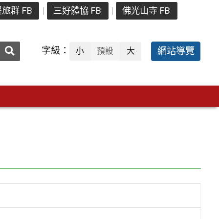
旅群 FB
三好體協 FB
佛光山寺 FB
送出
字級：
網站導覽
小
預設
大
搜
尋：