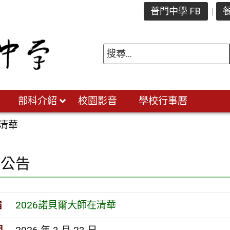
普門中學 FB
餐
部科介紹
校園影音
學校行事曆
在清華
園公告
旨
2026諾貝爾大師在清華