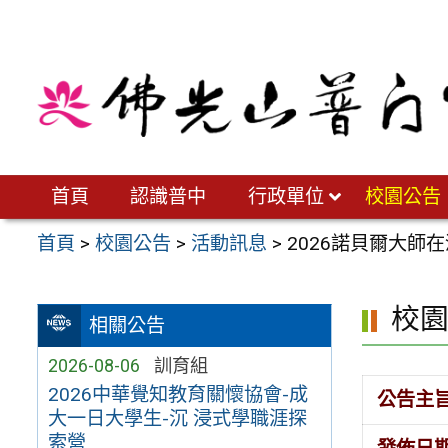
跳
至
主
要
內
容
區
首頁
認識普中
行政單位
校園公告
首頁
>
校園公告
>
活動訊息
>
2026諾貝爾大師
校
相關公告
2026-08-06
訓育組
2026中華覺知教育關懷協會-成
公告主
大一日大學生-沉 浸式學職涯探
索營