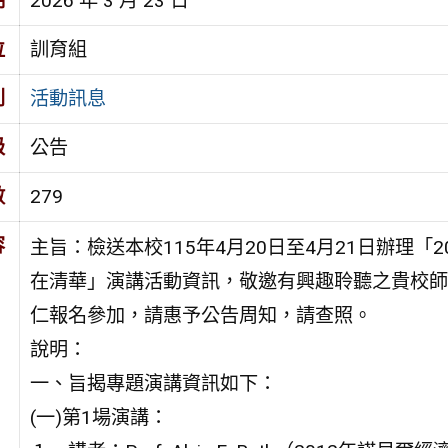
期
2026 年 3 月 23 日
位
訓育組
別
活動訊息
級
公告
數
279
容
主旨：檢送本校115年4月20日至4月21日辦理「2
在清華」演講活動資訊，敬邀有興趣聆聽之貴校師
仁報名參加，請惠予公告周知，請查照。
說明：
一、旨揭專題演講資訊如下：
(一)第1場演講：