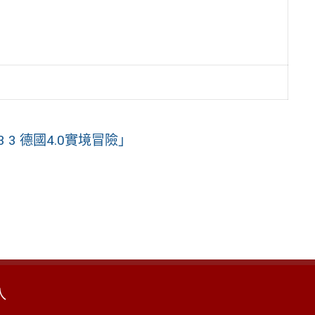
 3 德國4.0實境冒險」
入