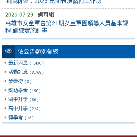
曲韻新聲：2026 崑曲表演藝術工作坊
2026-07-29
訓育組
高雄市女童軍會第21期女童軍團領導人員基本課
程 訓練實施計畫
依公告類別彙總
最新消息
( 1,430 )
活動訊息
( 3,768 )
榮譽榜
( 3 )
獎助學金
( 190 )
國中升學
( 36 )
高中升學
( 214 )
轉學考
( 15 )