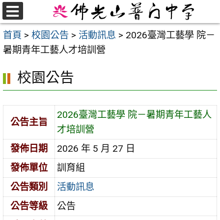
跳
至
選
首頁
>
校園公告
>
活動訊息
>
2026臺灣工藝學 院－
單
主
暑期青年工藝人才培訓營
要
內
校園公告
容
區
2026臺灣工藝學 院－暑期青年工藝人
公告主旨
才培訓營
發佈日期
2026 年 5 月 27 日
發佈單位
訓育組
公告類別
活動訊息
公告等級
公告