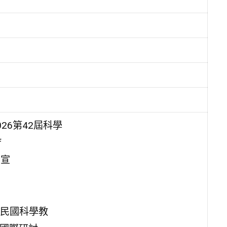
26第42屆科學
f
告宣
民國科學教