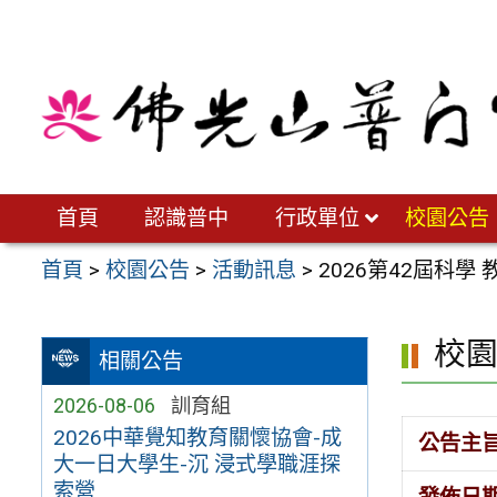
跳
至
主
要
內
容
區
首頁
認識普中
行政單位
校園公告
首頁
>
校園公告
>
活動訊息
>
2026第42屆科學
校
相關公告
2026-08-06
訓育組
2026中華覺知教育關懷協會-成
公告主
大一日大學生-沉 浸式學職涯探
索營