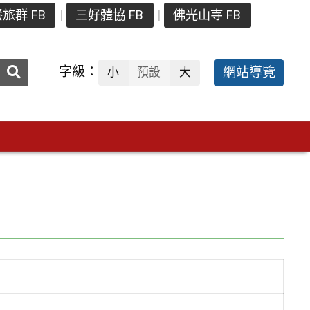
旅群 FB
三好體協 FB
佛光山寺 FB
送出
字級：
網站導覽
小
預設
大
搜
尋：