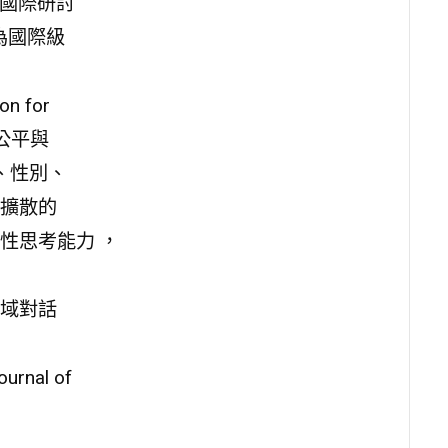
育國際研討
為國際級
 for
公平與
、性別、
擴散的
性思考能力 ，
域對話
al of