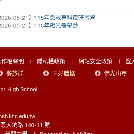
件
026-05-21】
115年急救專科章研習營
026-05-21】
115年陽光醫學營
著作權聲明
隱私權政策
網站安全政策
登
餐旅群
三好體協
佛光山寺
r High School
h.khc.edu.tw
大坑路 140-11 號