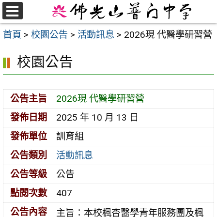
跳
至
選
首頁
>
校園公告
>
活動訊息
>
2026現 代醫學研習營
單
主
要
校園公告
內
容
區
公告主旨
2026現 代醫學研習營
發佈日期
2025 年 10 月 13 日
發佈單位
訓育組
公告類別
活動訊息
公告等級
公告
點閱次數
407
公告內容
主旨：本校楓杏醫學青年服務團及楓