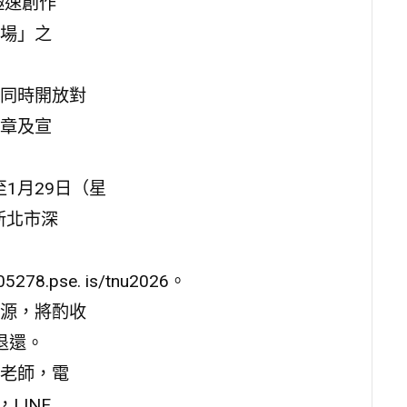
極速創作
場」之
同時開放對
章及宣
至1月29日（星
新北市深
.pse. is/tnu2026。
源，將酌收
退還。
老師，電
，LINE