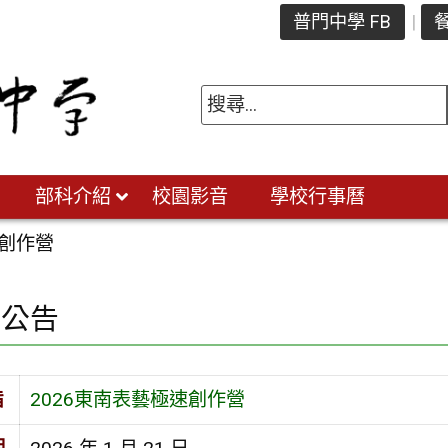
普門中學 FB
餐
部科介紹
校園影音
學校行事曆
速創作營
園公告
旨
2026東南表藝極速創作營