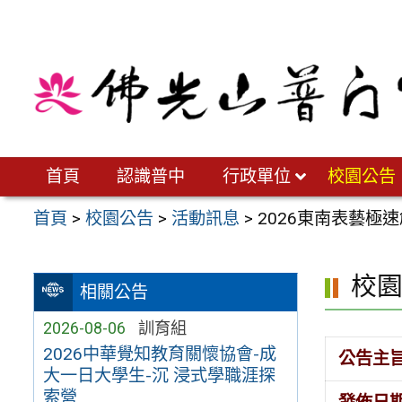
跳
至
主
要
內
容
區
首頁
認識普中
行政單位
校園公告
首頁
>
校園公告
>
活動訊息
>
2026東南表藝極
校
相關公告
2026-08-06
訓育組
2026中華覺知教育關懷協會-成
公告主
大一日大學生-沉 浸式學職涯探
索營