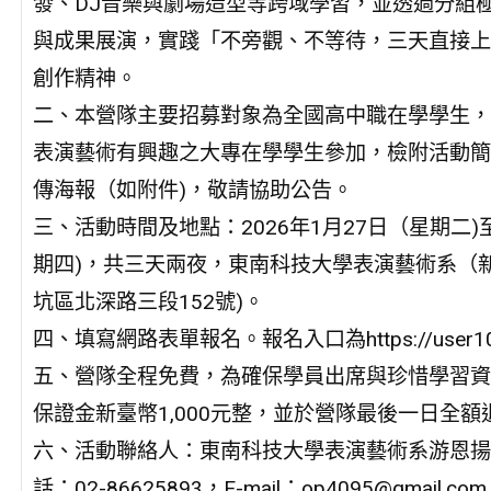
發、DJ音樂與劇場造型等跨域學習，並透過分組
與成果展演，實踐「不旁觀、不等待，三天直接上
創作精神。
二、本營隊主要招募對象為全國高中職在學學生，
表演藝術有興趣之大專在學學生參加，檢附活動簡
傳海報（如附件)，敬請協助公告。
三、活動時間及地點：2026年1月27日（星期二)
期四)，共三天兩夜，東南科技大學表演藝術系（
坑區北深路三段152號)。
四、填寫網路表單報名。報名入口為https://user105278
五、營隊全程免費，為確保學員出席與珍惜學習資
保證金新臺幣1,000元整，並於營隊最後一日全額
六、活動聯絡人：東南科技大學表演藝術系游恩揚
話：02-86625893，E-mail：op4095@gmail.com