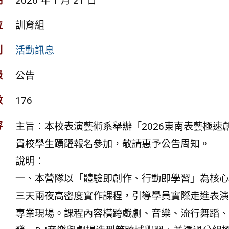
期
2026 年 1 月 21 日
位
訓育組
別
活動訊息
級
公告
數
176
容
主旨：本校表演藝術系舉辦「2026東南表藝極速
貴校學生踴躍報名參加，敬請惠予公告周知。
說明：
一、本營隊以「體驗即創作、行動即學習」為核心
三天兩夜高密度實作課程，引導學員實際走進表演
專業現場。課程內容橫跨戲劇、音樂、流行舞蹈、