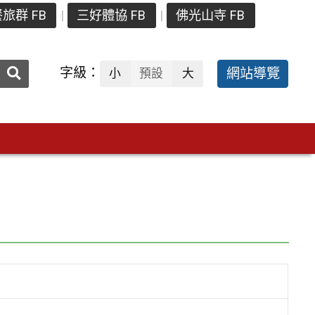
旅群 FB
三好體協 FB
佛光山寺 FB
送出
字級：
網站導覽
小
預設
大
搜
尋：