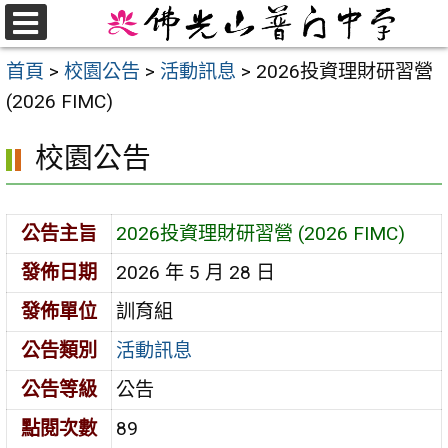
跳
至
選
首頁
>
校園公告
>
活動訊息
>
2026投資理財研習營
單
主
(2026 FIMC)
要
內
校園公告
容
區
公告主旨
2026投資理財研習營 (2026 FIMC)
發佈日期
2026 年 5 月 28 日
發佈單位
訓育組
公告類別
活動訊息
公告等級
公告
點閱次數
89