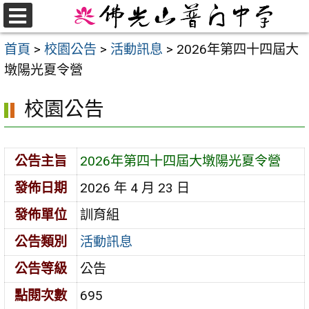
跳
至
選
首頁
>
校園公告
>
活動訊息
>
2026年第四十四屆大
單
主
墩陽光夏令營
要
內
校園公告
容
區
公告主旨
2026年第四十四屆大墩陽光夏令營
發佈日期
2026 年 4 月 23 日
發佈單位
訓育組
公告類別
活動訊息
公告等級
公告
點閱次數
695