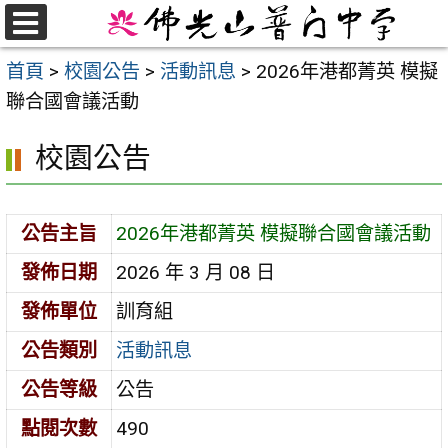
跳
至
選
首頁
>
校園公告
>
活動訊息
>
2026年港都菁英 模擬
單
主
聯合國會議活動
要
內
校園公告
容
區
公告主旨
2026年港都菁英 模擬聯合國會議活動
發佈日期
2026 年 3 月 08 日
發佈單位
訓育組
公告類別
活動訊息
公告等級
公告
點閱次數
490