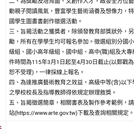
二、為獎勵及培育圖、文創作人才，啟發全方位藝
動親子閱讀風氣，豐富學生藝術涵養及想像力，特
國學生圖畫書創作徵選活動。
三、旨揭活動之獲獎者，除頒發教育部獎狀外，另
勵，所有在學學生均可報名參加。徵選組別分國小
級組、國小高年級組、國中組、高中(職)組及大專
件時間為115年3月1日起至4月30日截止(以郵戳
恕不受理)，一律採線上報名。
四、為達推廣藝術教育之效益，高級中等(含)以下
之學校校長及指導教師得依規定辦理敘獎。
五、旨揭徵選簡章，相關書表及製作參考範例，請
站(https://www.arte.gov.tw)下載及查詢相關規定
件