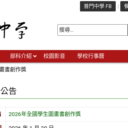
普門中學 FB
餐
部科介紹
校園影音
學校行事曆
圖畫書創作獎
園公告
旨
2026年全國學生圖畫書創作獎