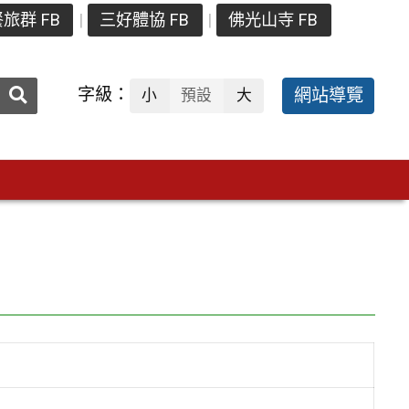
旅群 FB
三好體協 FB
佛光山寺 FB
送出
字級：
網站導覽
小
預設
大
搜
尋：