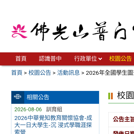
跳
至
主
要
內
容
區
首頁
認識普中
行政單位
校園公告
首頁
>
校園公告
>
活動訊息
>
2026年全國學生
校
相關公告
2026-08-06
訓育組
2026中華覺知教育關懷協會-成
公告主
大一日大學生-沉 浸式學職涯探
索營