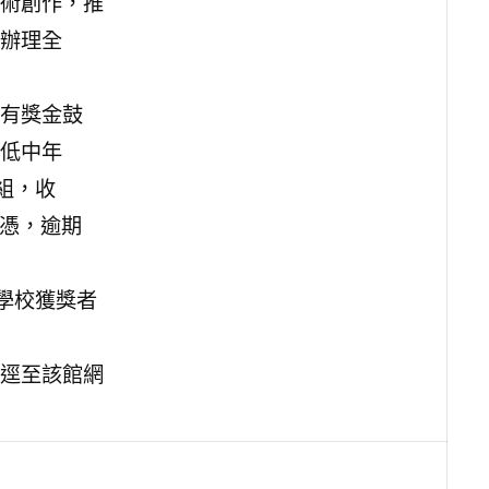
術創作，推
辦理全
有獎金鼓
低中年
組，收
為憑，逾期
學校獲獎者
逕至該館網
。