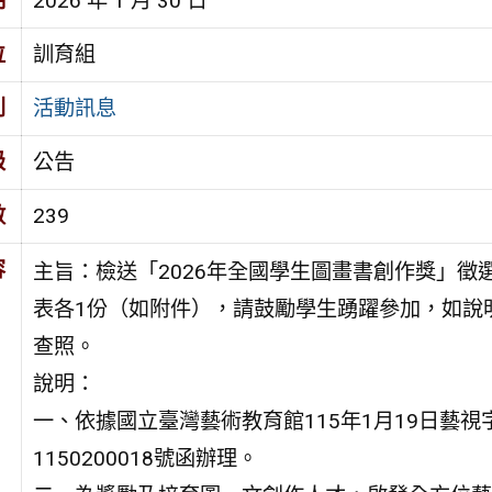
期
2026 年 1 月 30 日
位
訓育組
別
活動訊息
級
公告
數
239
容
主旨：檢送「2026年全國學生圖畫書創作獎」徵
表各1份（如附件），請鼓勵學生踴躍參加，如說
查照。
說明：
一、依據國立臺灣藝術教育館115年1月19日藝視
1150200018號函辦理。