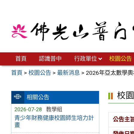
跳
至
主
要
內
容
區
首頁
認識普中
行政單位
校園公告
首頁
>
校園公告
>
最新消息
>
2026年亞太數學
校
相關公告
2026-07-28
教學組
青少年財務健康校園師生培力計
公告主
畫