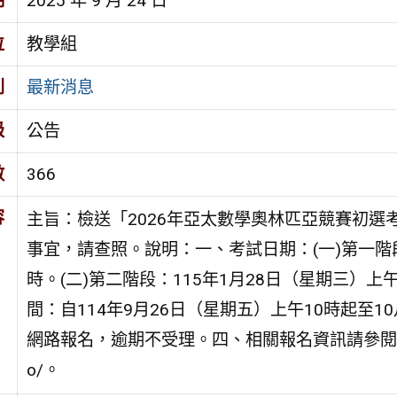
期
2025 年 9 月 24 日
位
教學組
別
最新消息
級
公告
數
366
容
主旨：檢送「2026年亞太數學奧林匹亞競賽初選
事宜，請查照。說明：一、考試日期：(一)第一階段
時。(二)第二階段：115年1月28日（星期三）上
間：自114年9月26日（星期五）上午10時起至
網路報名，逾期不受理。四、相關報名資訊請參閱數學奧林匹
o/。