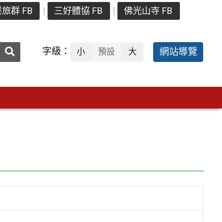
旅群 FB
三好體協 FB
佛光山寺 FB
送出
字級：
網站導覽
小
預設
大
搜
尋：