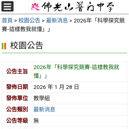
跳
至
選
首頁
>
校園公告
>
最新消息
>
2026年「科學探究競
單
主
賽-這樣教我就懂」」
要
內
校園公告
容
區
2026年「科學探究競賽-這樣教我就
公告主旨
懂」」
發佈日期
2026 年 1 月 28 日
發佈單位
教學組
公告類別
最新消息
公告等級
無