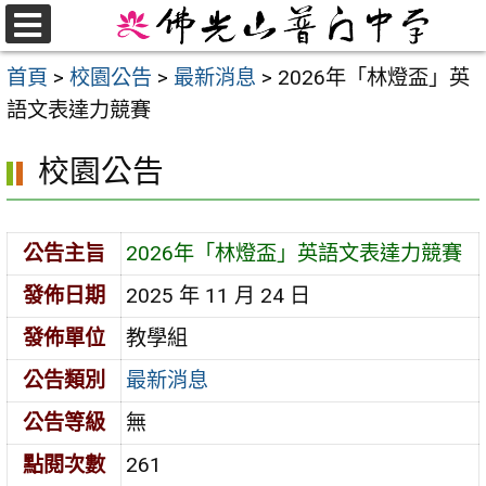
跳
至
選
首頁
>
校園公告
>
最新消息
>
2026年「林燈盃」英
單
主
語文表達力競賽
要
內
校園公告
容
區
公告主旨
2026年「林燈盃」英語文表達力競賽
發佈日期
2025 年 11 月 24 日
發佈單位
教學組
公告類別
最新消息
公告等級
無
點閱次數
261