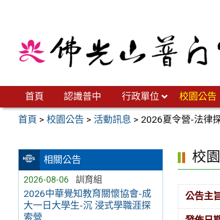
跳
至
主
要
內
容
區
首頁
認識普中
行政單位
校園公告
首頁
>
校園公告
>
活動訊息
>
2026夏令營-法律
校
相關公告
2026-08-06
訓育組
2026中華覺知教育關懷協會-成
公告主
大一日大學生-沉 浸式學職涯探
索營