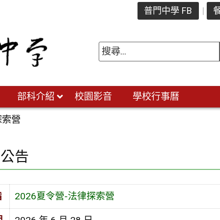
普門中學 FB
餐
部科介紹
校園影音
學校行事曆
探索營
園公告
旨
2026夏令營-法律探索營