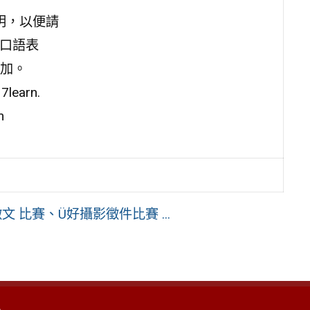
明，以便請
【口語表
加。
earn.
m
 比賽、Ü好攝影徵件比賽 ...