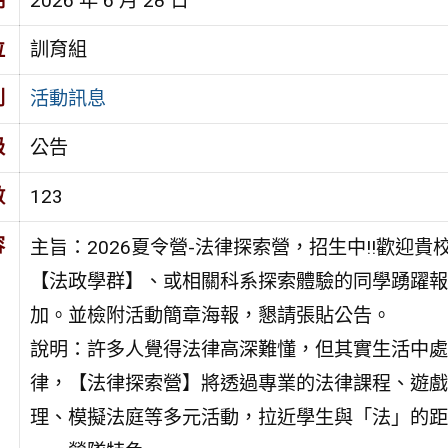
期
2026 年 6 月 28 日
位
訓育組
別
活動訊息
級
公告
數
123
容
主旨：2026夏令營-法律探索營，招生中!!歡迎貴
【法政學群】、或相關科系探索體驗的同學踴躍報
加。並檢附活動簡章海報，懇請張貼公告。
說明：許多人覺得法律高深難懂，但其實生活中處
律，【法律探索營】將透過專業的法律課程、遊戲
理、模擬法庭等多元活動，拉近學生與「法」的距