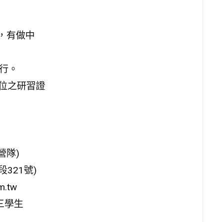
，有做中
進行。
單位之研習證
夜營隊)
321號)
.tw
三學生