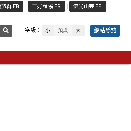
旅群 FB
三好體協 FB
佛光山寺 FB
送出
字級：
網站導覽
小
預設
大
搜
尋：