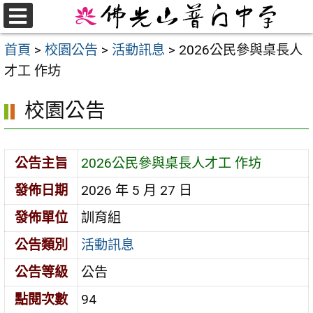
跳
至
選
首頁
>
校園公告
>
活動訊息
>
2026公民參與桌長人
單
主
才工 作坊
要
內
校園公告
容
區
公告主旨
2026公民參與桌長人才工 作坊
發佈日期
2026 年 5 月 27 日
發佈單位
訓育組
公告類別
活動訊息
公告等級
公告
點閱次數
94