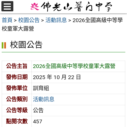
跳
至
選
首頁
>
校園公告
>
活動訊息
>
2026全國高級中等學
單
主
校童軍大露營
要
內
校園公告
容
區
公告主旨
2026全國高級中等學校童軍大露營
發佈日期
2025 年 10 月 22 日
發佈單位
訓育組
公告類別
活動訊息
公告等級
公告
點閱次數
457