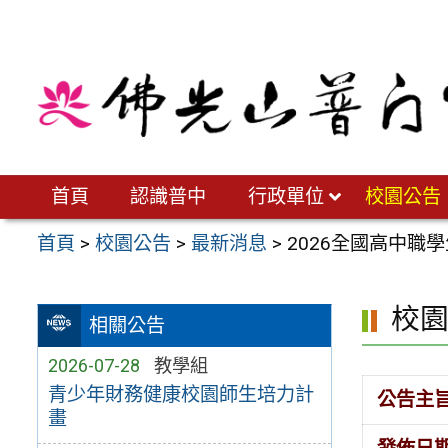
跳
至
主
要
內
容
區
首頁
認識普中
行政單位
校園公告
首頁
>
校園公告
>
最新消息
>
2026全國高中職
校
相關公告
2026-07-28
教學組
青少年財務健康校園師生培力計
公告主
畫