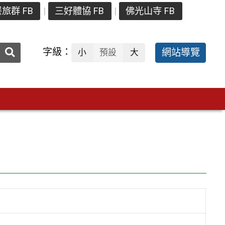
旅群 FB
三好體協 FB
佛光山寺 FB
送出
字級：
網站導覽
小
預設
大
搜
尋：