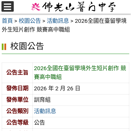
跳
至
選
首頁
>
校園公告
>
活動訊息
>
2026全國在臺留學境
單
主
外生短片創作 競賽高中職組
要
內
校園公告
容
區
2026全國在臺留學境外生短片創作 競
公告主旨
賽高中職組
發佈日期
2026 年 2 月 26 日
發佈單位
訓育組
公告類別
活動訊息
公告等級
公告